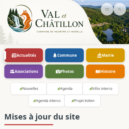
Contact
Rec
Actualités
Commune
Mairie
Associations
Photos
Histoire
Nouvelles
Agenda
Infos interco
Agenda interco
Projet éolien
Mises à jour du site