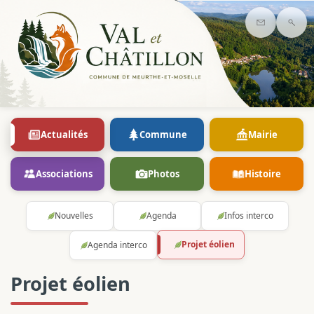
Contact
Rec
Actualités
Commune
Mairie
Associations
Photos
Histoire
Nouvelles
Agenda
Infos interco
Projet éolien
Agenda interco
Projet éolien