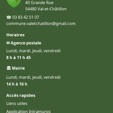
40 Grande Rue
54480 Val-et-Châtillon
☎ 03 83 42 51 07
commune.valetchatillon@gmail.com
Horaires
✉ Agence postale
Lundi, mardi, jeudi, vendredi
8 h à 11 h 45
🏛 Mairie
Lundi, mardi, jeudi, vendredi
14 h à 16 h
Accès rapides
Liens utiles
Application Intramuros