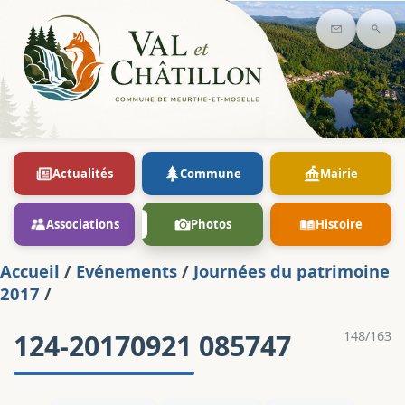
Contact
Rec
Actualités
Commune
Mairie
Associations
Photos
Histoire
Accueil
/
Evénements
/
Journées du patrimoine
2017
/
124-20170921 085747
148/163