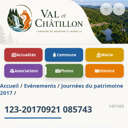
Contact
Rec
Actualités
Commune
Mairie
Associations
Photos
Histoire
Accueil
/
Evénements
/
Journées du patrimoine
2017
/
123-20170921 085743
147/163