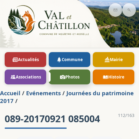
Contact
Rec
Actualités
Commune
Mairie
Associations
Photos
Histoire
Accueil
/
Evénements
/
Journées du patrimoine
2017
/
089-20170921 085004
112/163