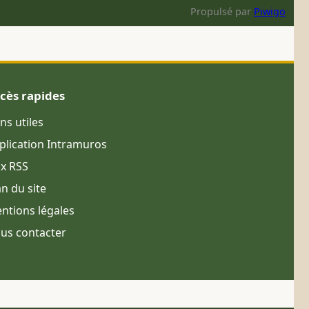
Propulsé par
Piwigo
cès rapides
ens utiles
plication Intramuros
ux RSS
an du site
ntions légales
us contacter