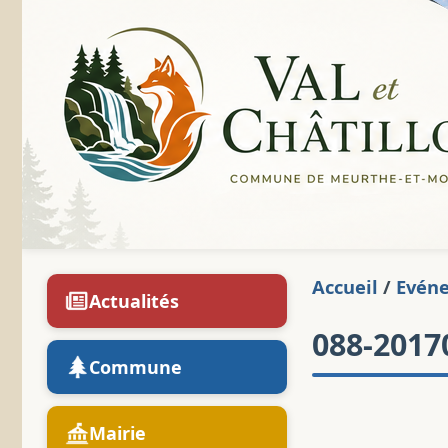
Accueil
/
Evén
Actualités
088-2017
Commune
Mairie