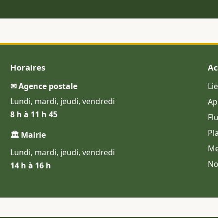
Horaires
Ac
✉ Agence postale
Li
Lundi, mardi, jeudi, vendredi
Ap
8 h à 11 h 45
Fl
Pl
🏛 Mairie
Me
Lundi, mardi, jeudi, vendredi
No
14 h à 16 h