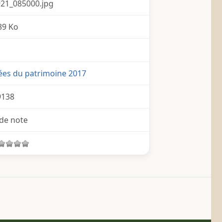
21_085000.jpg
39 Ko
ées du patrimoine 2017
9138
de note