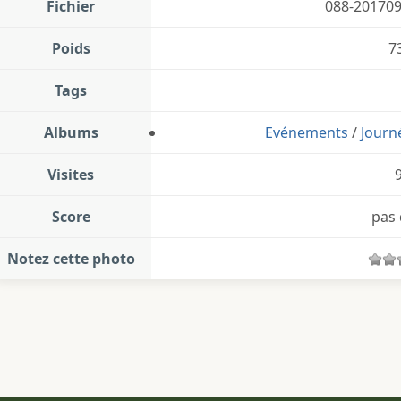
Fichier
088-201709
Poids
7
Tags
Albums
Evénements
/
Journ
Visites
Score
pas 
Notez cette photo