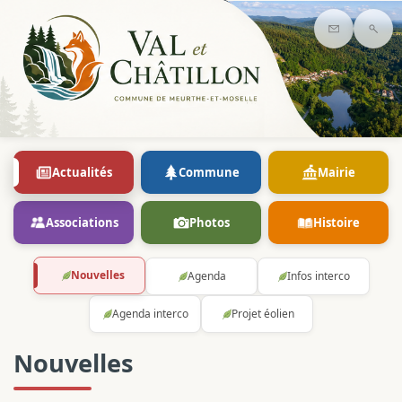
Contact
Rec
Actualités
Commune
Mairie
Associations
Photos
Histoire
Nouvelles
Agenda
Infos interco
Agenda interco
Projet éolien
Nouvelles