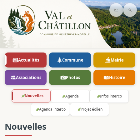
Contact
Rec
Actualités
Commune
Mairie
Associations
Photos
Histoire
Nouvelles
Agenda
Infos interco
Agenda interco
Projet éolien
Nouvelles