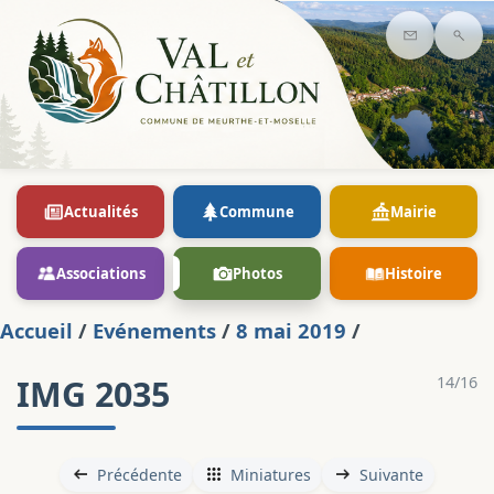
Contact
Rec
Actualités
Commune
Mairie
Associations
Photos
Histoire
Accueil
/
Evénements
/
8 mai 2019
/
IMG 2035
14/16
Précédente
Miniatures
Suivante