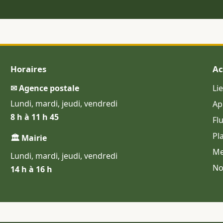
Horaires
Ac
✉ Agence postale
Li
Lundi, mardi, jeudi, vendredi
Ap
8 h à 11 h 45
Fl
Pl
🏛 Mairie
Me
Lundi, mardi, jeudi, vendredi
No
14 h à 16 h