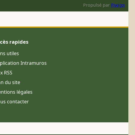
Propulsé par
Piwigo
cès rapides
ens utiles
plication Intramuros
ux RSS
an du site
ntions légales
us contacter