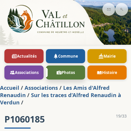
Contact
Rec
Actualités
Commune
Mairie
Associations
Photos
Histoire
Accueil
/
Associations
/
Les Amis d'Alfred
Renaudin
/
Sur les traces d’Alfred Renaudin à
Verdun
/
P1060185
19/33