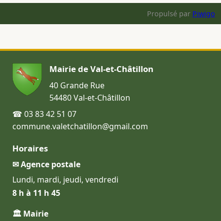
Propulsé par
Piwigo
Mairie de Val-et-Châtillon
40 Grande Rue
54480 Val-et-Châtillon
☎ 03 83 42 51 07
commune.valetchatillon@gmail.com
Horaires
✉ Agence postale
Lundi, mardi, jeudi, vendredi
8 h à 11 h 45
🏛 Mairie