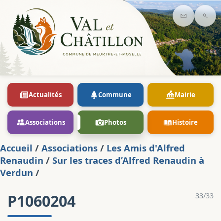
Contact
Rec
Actualités
Commune
Mairie
Associations
Photos
Histoire
Accueil
/
Associations
/
Les Amis d'Alfred
Renaudin
/
Sur les traces d’Alfred Renaudin à
Verdun
/
P1060204
33/33