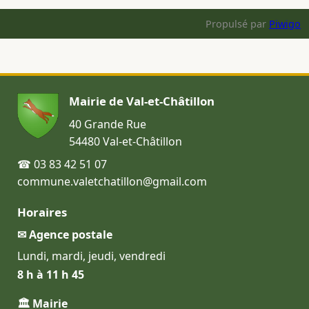
Propulsé par
Piwigo
Mairie de Val-et-Châtillon
40 Grande Rue
54480 Val-et-Châtillon
☎ 03 83 42 51 07
commune.valetchatillon@gmail.com
Horaires
✉ Agence postale
Lundi, mardi, jeudi, vendredi
8 h à 11 h 45
🏛 Mairie