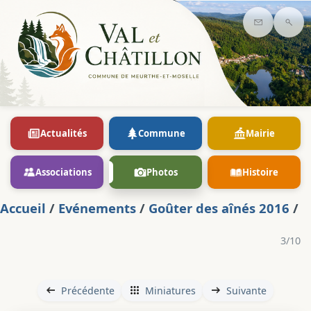
Contact
Rec
Actualités
Commune
Mairie
Associations
Photos
Histoire
Accueil
/
Evénements
/
Goûter des aînés 2016
/
3/10
Précédente
Miniatures
Suivante