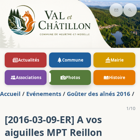
Contact
Rec
Actualités
Commune
Mairie
Associations
Photos
Histoire
Accueil
/
Evénements
/
Goûter des aînés 2016
/
1/10
[2016-03-09-ER] A vos
aiguilles MPT Reillon