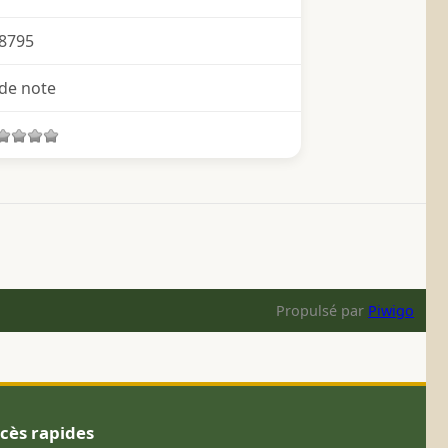
8795
de note
Propulsé par
Piwigo
cès rapides