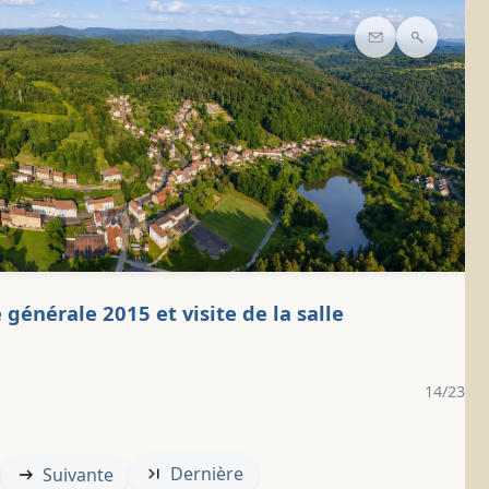
Contact
Recherc
générale 2015 et visite de la salle
14/23
Dernière
Suivante