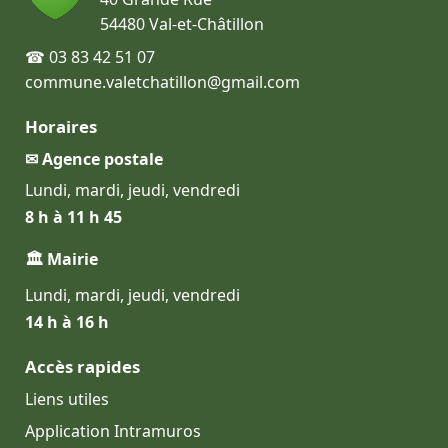
54480 Val-et-Châtillon
☎ 03 83 42 51 07
commune.valetchatillon@gmail.com
Horaires
✉ Agence postale
Lundi, mardi, jeudi, vendredi
8 h à 11 h 45
🏛 Mairie
Lundi, mardi, jeudi, vendredi
14 h à 16 h
Accès rapides
Liens utiles
Application Intramuros