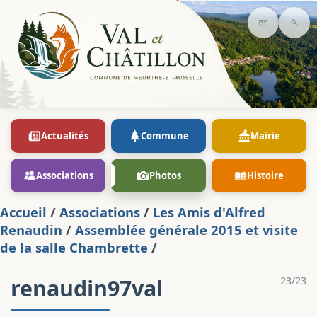
Contact
Rec
Actualités
Commune
Mairie
Associations
Photos
Histoire
Accueil
/
Associations
/
Les Amis d'Alfred
Renaudin
/
Assemblée générale 2015 et visite
de la salle Chambrette
/
renaudin97val
23/23