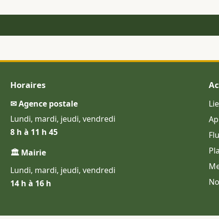
Horaires
Ac
✉ Agence postale
Li
Lundi, mardi, jeudi, vendredi
Ap
8 h à 11 h 45
Fl
Pl
🏛 Mairie
Me
Lundi, mardi, jeudi, vendredi
No
14 h à 16 h