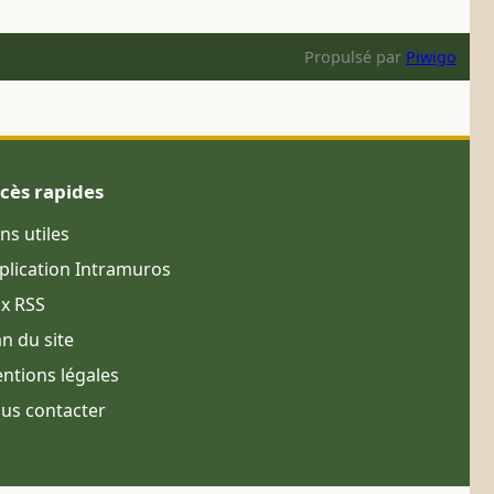
Propulsé par
Piwigo
cès rapides
ens utiles
plication Intramuros
ux RSS
an du site
ntions légales
us contacter