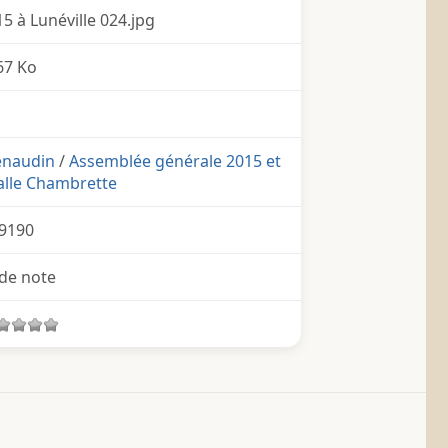
 à Lunéville 024.jpg
67 Ko
enaudin
/
Assemblée générale 2015 et
 salle Chambrette
9190
de note