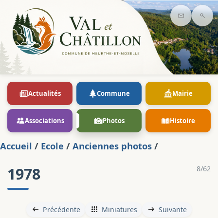
Contact
Rec
Actualités
Commune
Mairie
Associations
Photos
Histoire
Accueil
/
Ecole
/
Anciennes photos
/
1978
8/62
Précédente
Miniatures
Suivante