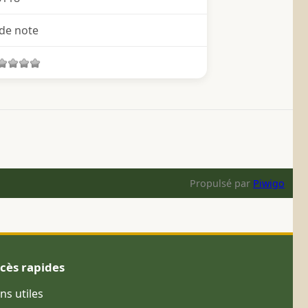
de note
Propulsé par
Piwigo
cès rapides
ens utiles