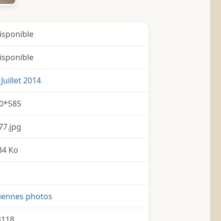
isponible
isponible
Juillet 2014
0*585
77.jpg
34 Ko
iennes photos
8118