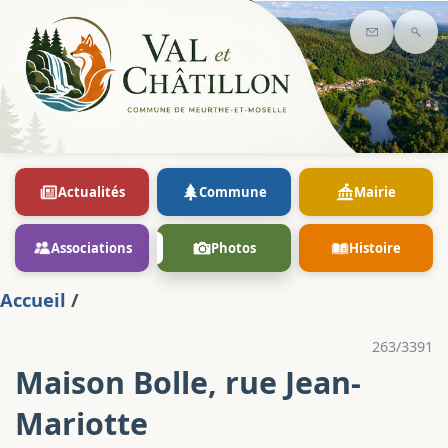
Contact
Rec
Actualités
Commune
Mairie
Associations
Photos
Histoire
Accueil
/
263/3391
Maison Bolle, rue Jean-
Mariotte