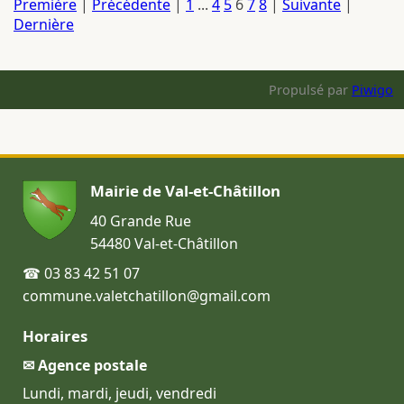
Première
|
Précédente
|
1
...
4
5
6
7
8
|
Suivante
|
Dernière
Propulsé par
Piwigo
Mairie de Val-et-Châtillon
40 Grande Rue
54480 Val-et-Châtillon
☎ 03 83 42 51 07
commune.valetchatillon@gmail.com
Horaires
✉ Agence postale
Lundi, mardi, jeudi, vendredi