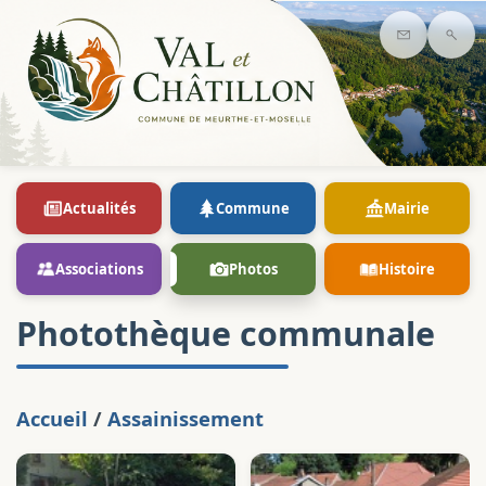
Contact
Rec
Actualités
Commune
Mairie
Associations
Photos
Histoire
Photothèque communale
Accueil
/
Assainissement