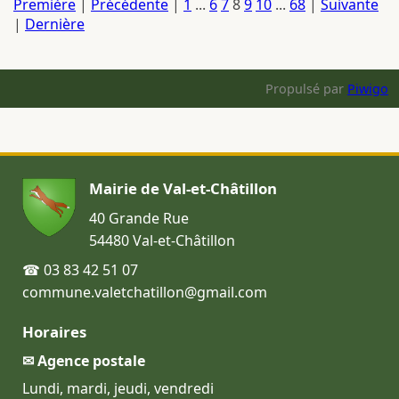
Première
|
Précédente
|
1
...
6
7
8
9
10
...
68
|
Suivante
|
Dernière
Propulsé par
Piwigo
Mairie de Val-et-Châtillon
40 Grande Rue
54480 Val-et-Châtillon
☎ 03 83 42 51 07
commune.valetchatillon@gmail.com
Horaires
✉ Agence postale
Lundi, mardi, jeudi, vendredi