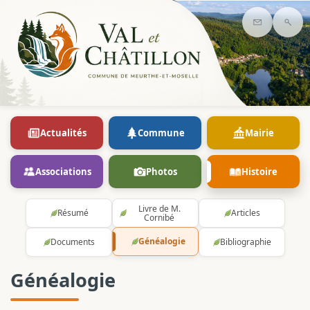
Contact
Rec
Actualités
Commune
Mairie
Associations
Photos
Histoire
Livre de M.
Résumé
Articles
Cornibé
Généalogie
Documents
Bibliographie
Généalogie