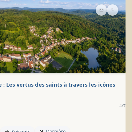
Contact
Recherc
: Les vertus des saints à travers les icônes
4/7
Dernière
Suivante