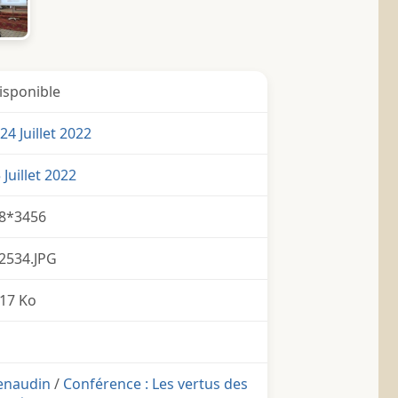
isponible
4 Juillet 2022
 Juillet 2022
8*3456
2534.JPG
17 Ko
Renaudin
/
Conférence : Les vertus des