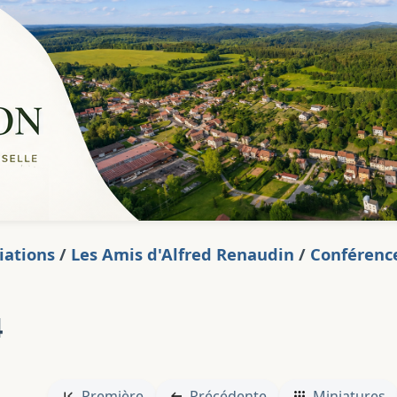
iations
/
Les Amis d'Alfred Renaudin
/
Conférence 
4
Première
Précédente
Miniatures