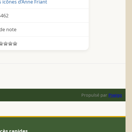
es icônes d’Anne Friant
5462
de note
Propulsé par
Piwigo
cès rapides