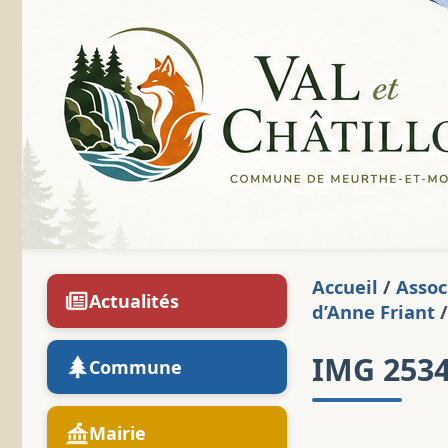
Accueil
/
Assoc
Actualités
d’Anne Friant
/
IMG 253
Commune
Mairie