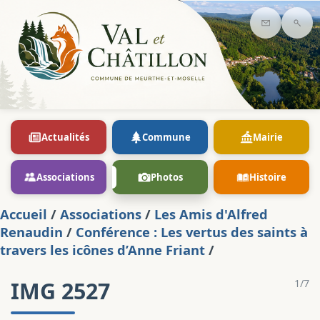
Contact
Rec
Actualités
Commune
Mairie
Associations
Photos
Histoire
Accueil
/
Associations
/
Les Amis d'Alfred
Renaudin
/
Conférence : Les vertus des saints à
travers les icônes d’Anne Friant
/
IMG 2527
1/7