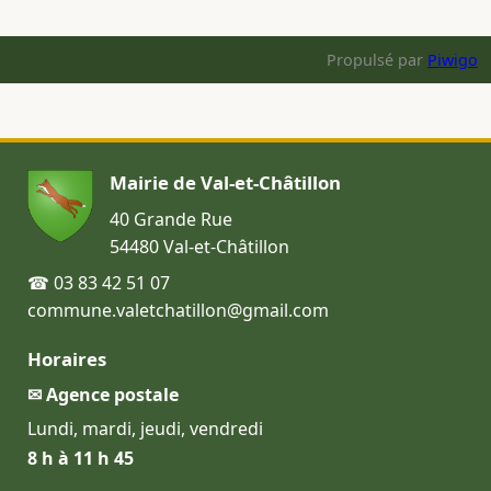
Propulsé par
Piwigo
Mairie de Val-et-Châtillon
40 Grande Rue
54480 Val-et-Châtillon
☎ 03 83 42 51 07
commune.valetchatillon@gmail.com
Horaires
✉ Agence postale
Lundi, mardi, jeudi, vendredi
8 h à 11 h 45