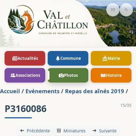
Contact
Rec
Actualités
Commune
Mairie
Associations
Photos
Histoire
Accueil
/
Evénements
/
Repas des aînés 2019
/
P3160086
15/35
Précédente
Miniatures
Suivante