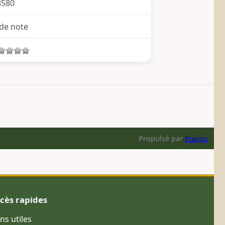
8580
de note
Propulsé par
Piwigo
cès rapides
ens utiles