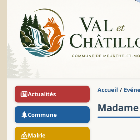
Accueil
/
Evén
Actualités
Madame l
Commune
Mairie