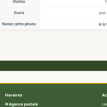
Visites
1
Score
pas 
Notez cette photo
Horaires
Ac
✉ Agence postale
Li