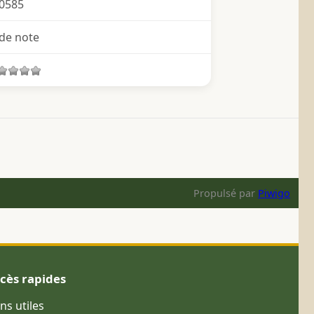
0585
de note
Propulsé par
Piwigo
cès rapides
ens utiles