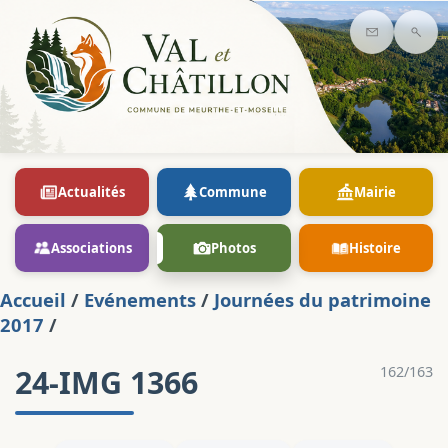
Contact
Rec
Actualités
Commune
Mairie
Associations
Photos
Histoire
Accueil
/
Evénements
/
Journées du patrimoine
2017
/
24-IMG 1366
162/163