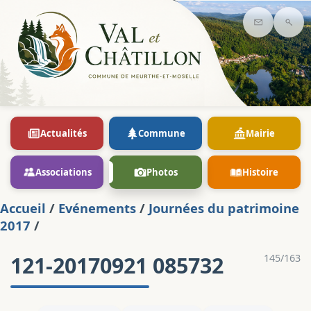
Contact
Rec
Actualités
Commune
Mairie
Associations
Photos
Histoire
Accueil
/
Evénements
/
Journées du patrimoine
2017
/
121-20170921 085732
145/163