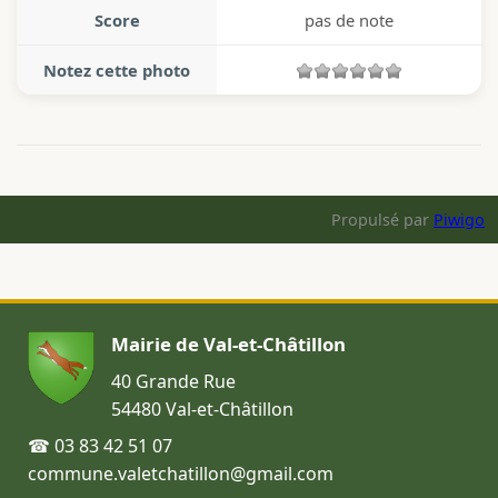
Score
pas de note
Notez cette photo
Propulsé par
Piwigo
Mairie de Val-et-Châtillon
40 Grande Rue
54480 Val-et-Châtillon
☎ 03 83 42 51 07
commune.valetchatillon@gmail.com