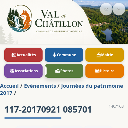
Contact
Rec
Actualités
Commune
Mairie
Associations
Photos
Histoire
Accueil
/
Evénements
/
Journées du patrimoine
2017
/
117-20170921 085701
140/163