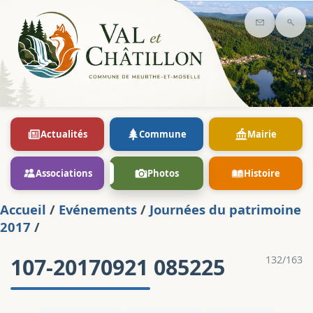
Contact
Rec
Actualités
Commune
Mairie
Associations
Photos
Histoire
Accueil
/
Evénements
/
Journées du patrimoine
2017
/
107-20170921 085225
132/163