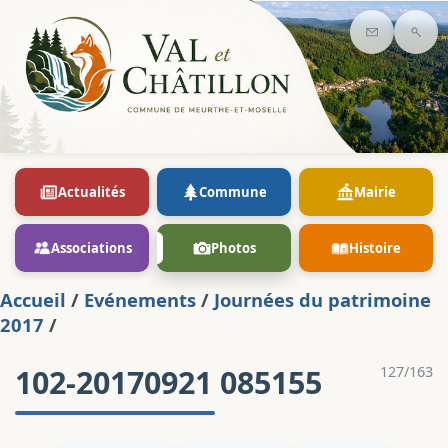
Contact
Rec
Actualités
Commune
Mairie
Associations
Photos
Histoire
Accueil
/
Evénements
/
Journées du patrimoine
2017
/
102-20170921 085155
127/163