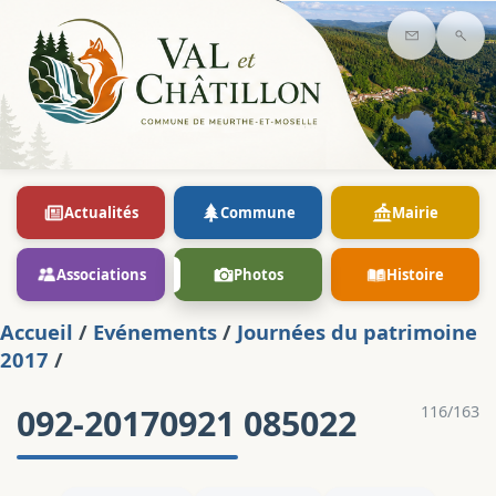
Contact
Rec
Actualités
Commune
Mairie
Associations
Photos
Histoire
Accueil
/
Evénements
/
Journées du patrimoine
2017
/
092-20170921 085022
116/163