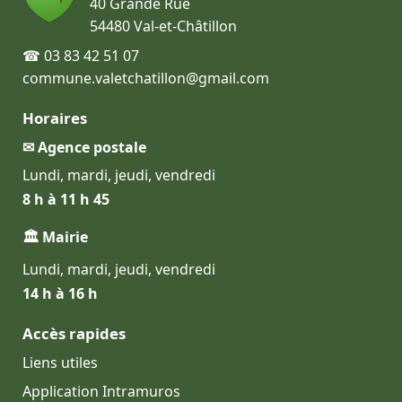
40 Grande Rue
54480 Val-et-Châtillon
☎ 03 83 42 51 07
commune.valetchatillon@gmail.com
Horaires
✉ Agence postale
Lundi, mardi, jeudi, vendredi
8 h à 11 h 45
🏛 Mairie
Lundi, mardi, jeudi, vendredi
14 h à 16 h
Accès rapides
Liens utiles
Application Intramuros