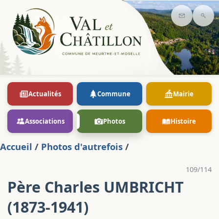
Contact
Rec
Actualités
Commune
Mairie
Associations
Photos
Histoire
Accueil
/
Photos d'autrefois
/
109/114
Père Charles UMBRICHT
(1873-1941)