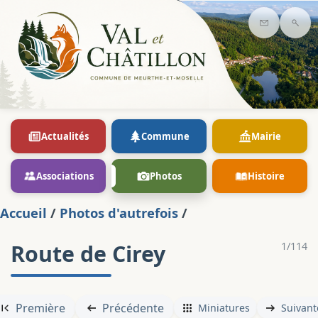
Contact
Rec
Actualités
Commune
Mairie
Associations
Photos
Histoire
Accueil
/
Photos d'autrefois
/
Route de Cirey
1/114
Première
Précédente
Miniatures
Suivant