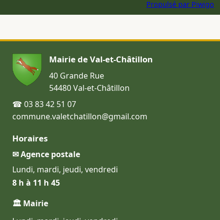
Propulsé par
Piwigo
Mairie de Val-et-Châtillon
40 Grande Rue
54480 Val-et-Châtillon
☎ 03 83 42 51 07
commune.valetchatillon@gmail.com
Horaires
✉ Agence postale
Lundi, mardi, jeudi, vendredi
8 h à 11 h 45
🏛 Mairie