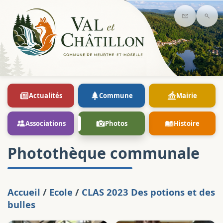
Contact
Rec
Actualités
Commune
Mairie
Associations
Photos
Histoire
Photothèque communale
Accueil
/
Ecole
/
CLAS 2023 Des potions et des
bulles