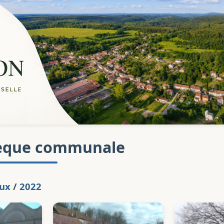
èque communale
aux
/
2022