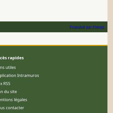
Propulsé par
Piwigo
cès rapides
ens utiles
plication Intramuros
ux RSS
an du site
ntions légales
us contacter