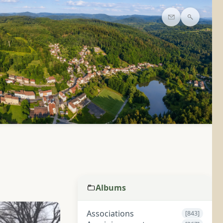
Contact
Recherc
Albums
Associations
[843]