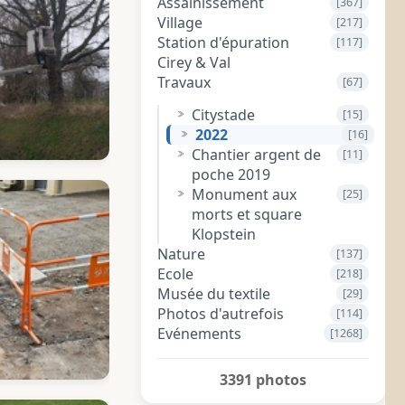
Assainissement
[367]
Village
[217]
Station d'épuration
[117]
Cirey & Val
Travaux
[67]
Citystade
[15]
2022
[16]
Chantier argent de
[11]
poche 2019
Monument aux
[25]
morts et square
Klopstein
Nature
[137]
Ecole
[218]
Musée du textile
[29]
Photos d'autrefois
[114]
Evénements
[1268]
3391 photos