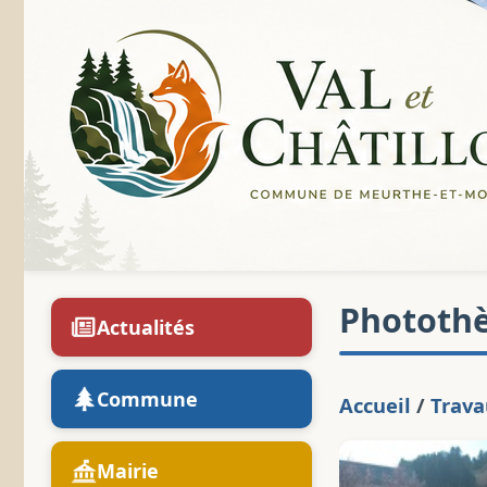
Phototh
Actualités
Commune
Accueil
/
Trav
Mairie