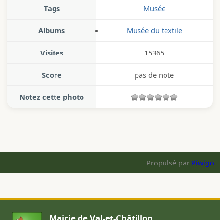
Tags
Musée
Albums
Musée du textile
Visites
15365
Score
pas de note
Notez cette photo
Propulsé par
Piwigo
Mairie de Val-et-Châtillon