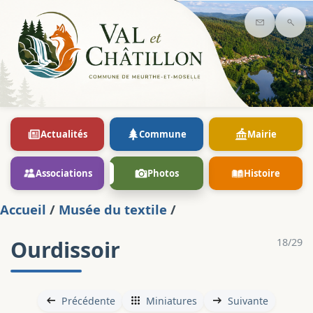
Contact
Rec
Actualités
Commune
Mairie
Associations
Photos
Histoire
Accueil
/
Musée du textile
/
Ourdissoir
18/29
Précédente
Miniatures
Suivante