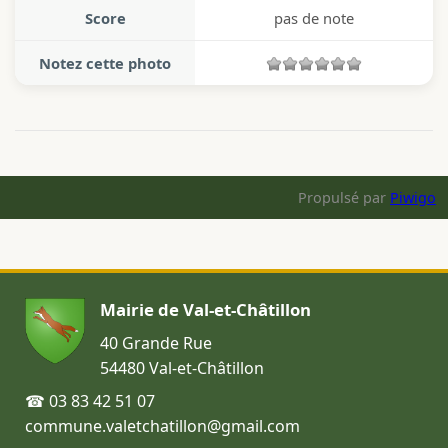
Score
pas de note
Notez cette photo
Propulsé par
Piwigo
Mairie de Val-et-Châtillon
40 Grande Rue
54480 Val-et-Châtillon
☎ 03 83 42 51 07
commune.valetchatillon@gmail.com