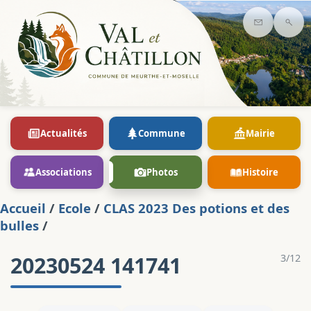
Contact
Rec
Actualités
Commune
Mairie
Associations
Photos
Histoire
Accueil
/
Ecole
/
CLAS 2023 Des potions et des
bulles
/
20230524 141741
3/12