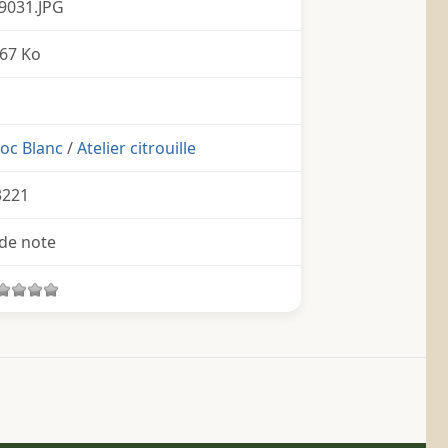
9031.JPG
67 Ko
oc Blanc
/
Atelier citrouille
3221
de note