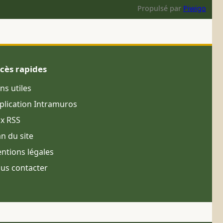
Propulsé par
Piwigo
cès rapides
ens utiles
plication Intramuros
ux RSS
an du site
ntions légales
us contacter