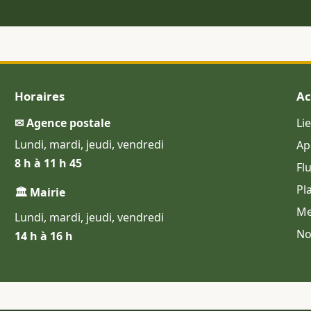
Horaires
Ac
✉ Agence postale
Li
Lundi, mardi, jeudi, vendredi
Ap
8 h à 11 h 45
Fl
Pl
🏛 Mairie
Me
Lundi, mardi, jeudi, vendredi
No
14 h à 16 h