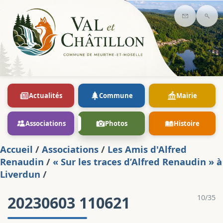
Contact
Rec
Actualités
Commune
Mairie
Associations
Photos
Histoire
Accueil
/
Associations
/
Les Amis d'Alfred
Renaudin
/
« Sur les traces d’Alfred Renaudin » à
Liverdun
/
20230603 110621
10/35