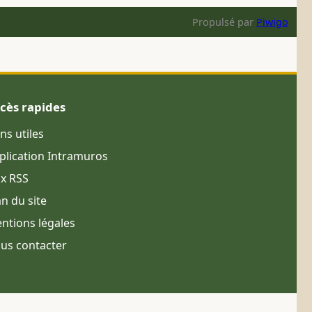
Propulsé par
Piwigo
cès rapides
ens utiles
plication Intramuros
ux RSS
an du site
ntions légales
us contacter