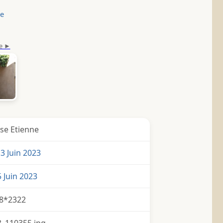
le
se Etienne
3 Juin 2023
 Juin 2023
8*2322
_110355.jpg