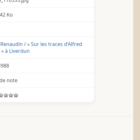
42 Ko
d Renaudin
/
« Sur les traces d’Alfred
» à Liverdun
3988
de note