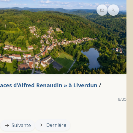
Contact
Recherc
traces d’Alfred Renaudin » à Liverdun
/
8/35
Dernière
Suivante