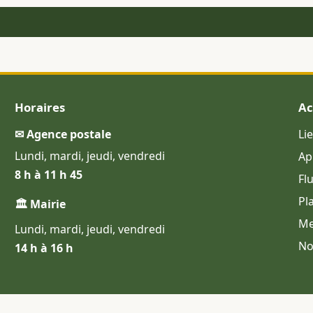
Horaires
Ac
✉ Agence postale
Li
Lundi, mardi, jeudi, vendredi
Ap
8 h à 11 h 45
Fl
Pl
🏛 Mairie
Me
Lundi, mardi, jeudi, vendredi
No
14 h à 16 h