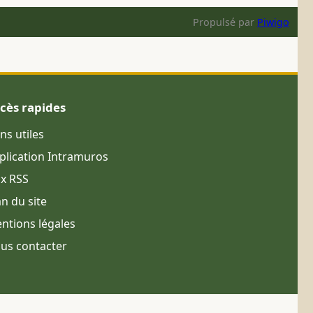
Propulsé par
Piwigo
cès rapides
ens utiles
plication Intramuros
ux RSS
an du site
ntions légales
us contacter