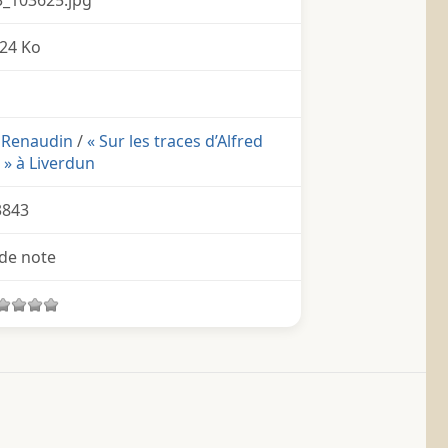
24 Ko
d Renaudin
/
« Sur les traces d’Alfred
» à Liverdun
3843
de note