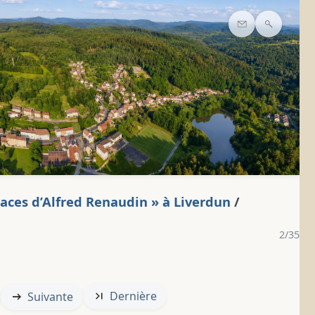
Contact
Recherc
traces d’Alfred Renaudin » à Liverdun
/
2/35
Dernière
Suivante