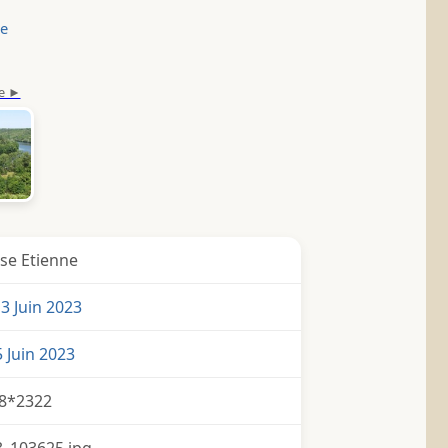
le
se Etienne
3 Juin 2023
 Juin 2023
8*2322
_103625.jpg