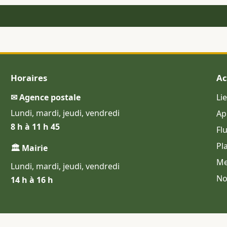
Horaires
Ac
✉ Agence postale
Li
Lundi, mardi, jeudi, vendredi
Ap
8 h à 11 h 45
Fl
Pl
🏛 Mairie
Me
Lundi, mardi, jeudi, vendredi
No
14 h à 16 h