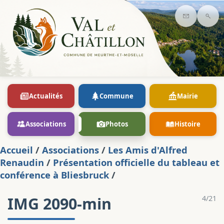
Contact
Rec
Actualités
Commune
Mairie
Associations
Photos
Histoire
Accueil
/
Associations
/
Les Amis d'Alfred
Renaudin
/
Présentation officielle du tableau et
conférence à Bliesbruck
/
IMG 2090-min
4/21