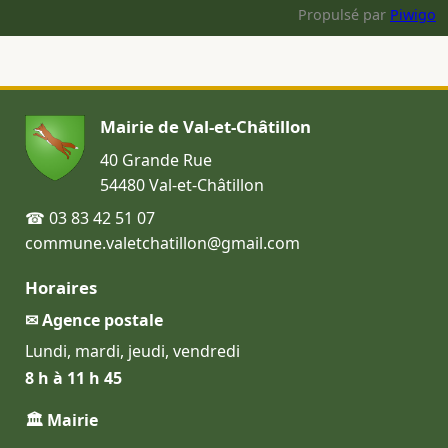
Propulsé par
Piwigo
Mairie de Val-et-Châtillon
40 Grande Rue
54480 Val-et-Châtillon
☎ 03 83 42 51 07
commune.valetchatillon@gmail.com
Horaires
✉ Agence postale
Lundi, mardi, jeudi, vendredi
8 h à 11 h 45
🏛 Mairie