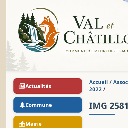
Accueil
/
Assoc
Actualités
2022
/
IMG 258
Commune
Mairie