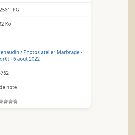
2581.JPG
82 Ko
 Renaudin
/
Photos atelier Marbrage -
orêt - 6 août 2022
4762
de note