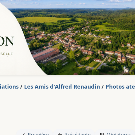
iations
/
Les Amis d'Alfred Renaudin
/
Photos ate
1
Première
Précédente
Miniatures