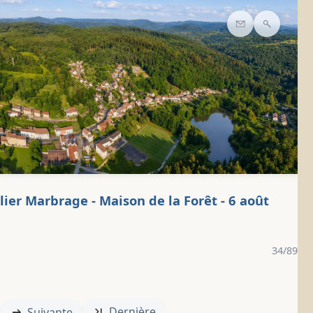
Contact
Recherc
lier Marbrage - Maison de la Forêt - 6 août
34/89
Dernière
Suivante