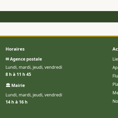
Horaires
Ac
✉ Agence postale
Li
Lundi, mardi, jeudi, vendredi
Ap
8 h à 11 h 45
Fl
Pl
🏛 Mairie
Me
Lundi, mardi, jeudi, vendredi
No
14 h à 16 h