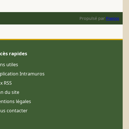
Propulsé par
Piwigo
cès rapides
ens utiles
plication Intramuros
ux RSS
an du site
ntions légales
us contacter