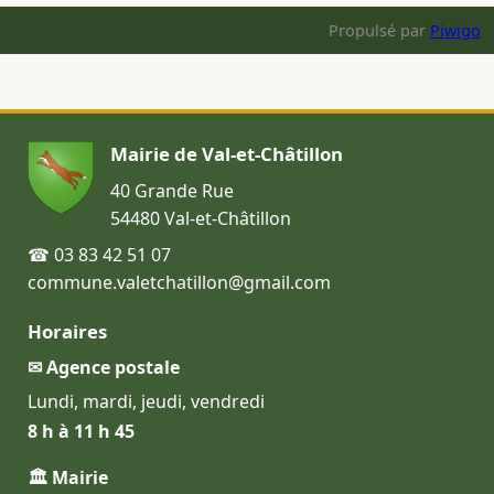
Propulsé par
Piwigo
Mairie de Val-et-Châtillon
40 Grande Rue
54480 Val-et-Châtillon
☎ 03 83 42 51 07
commune.valetchatillon@gmail.com
Horaires
✉ Agence postale
Lundi, mardi, jeudi, vendredi
8 h à 11 h 45
🏛 Mairie