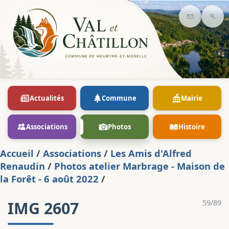
Contact
Rec
Actualités
Commune
Mairie
Associations
Photos
Histoire
Accueil
/
Associations
/
Les Amis d'Alfred
Renaudin
/
Photos atelier Marbrage - Maison de
la Forêt - 6 août 2022
/
IMG 2607
59/89