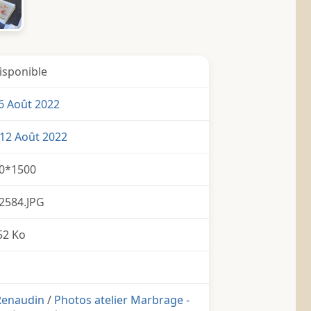
isponible
6 Août 2022
12 Août 2022
0*1500
2584.JPG
52 Ko
 Renaudin
/
Photos atelier Marbrage -