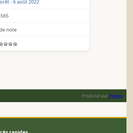
orêt - 6 août 2022
4565
de note
Propulsé par
Piwigo
cès rapides