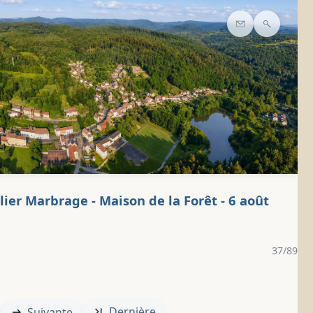
Contact
Recherc
lier Marbrage - Maison de la Forêt - 6 août
37/89
Dernière
Suivante