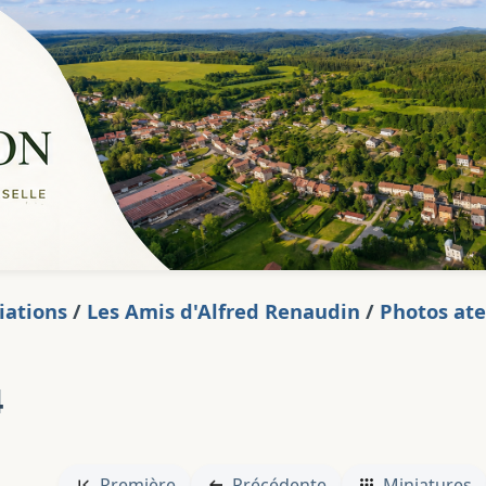
iations
/
Les Amis d'Alfred Renaudin
/
Photos ate
4
Première
Précédente
Miniatures