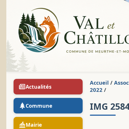
Accueil
/
Assoc
Actualités
2022
/
IMG 258
Commune
Mairie