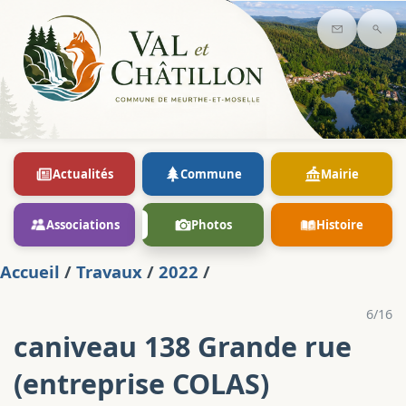
Contact
Rec
Actualités
Commune
Mairie
Associations
Photos
Histoire
Accueil
/
Travaux
/
2022
/
6/16
caniveau 138 Grande rue
(entreprise COLAS)