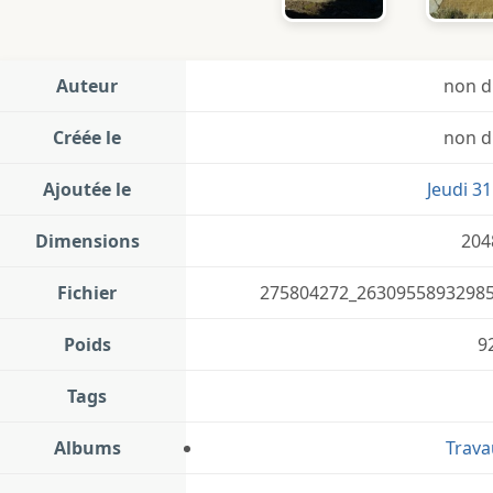
Auteur
non d
Créée le
non d
Ajoutée le
Jeudi 3
Dimensions
204
Fichier
275804272_26309558932985
Poids
9
Tags
Albums
Trava