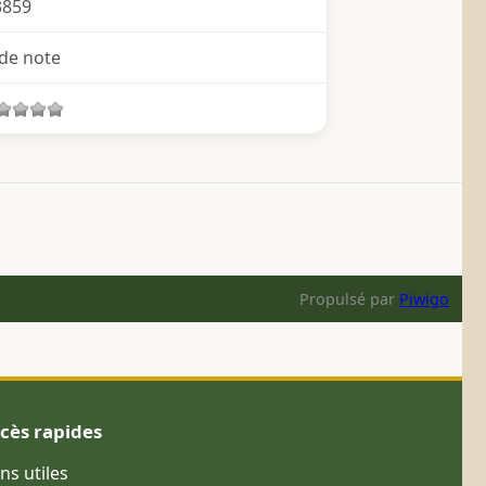
3859
de note
Propulsé par
Piwigo
cès rapides
ens utiles