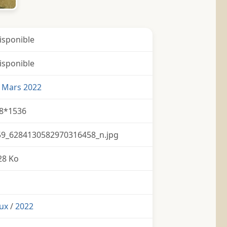
isponible
isponible
1 Mars 2022
8*1536
9_6284130582970316458_n.jpg
28 Ko
ux
/
2022